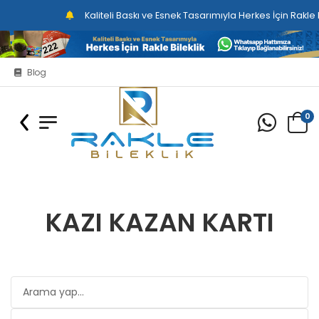
Kaliteli Baskı ve Esnek Tasarımıyla Herkes İçin Rakle Bilek
Blog
0
KAZI KAZAN KARTI