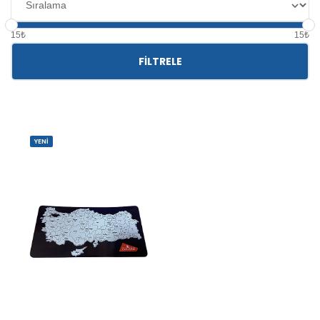
15₺
15₺
FILTRELE
YENİ