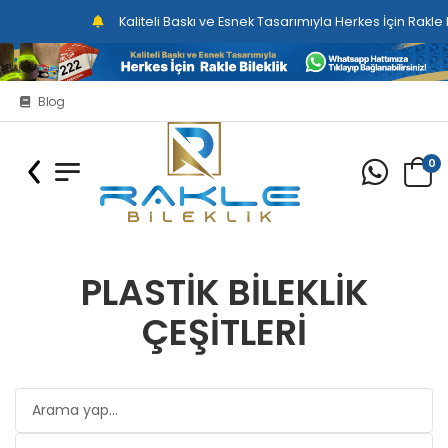
Kaliteli Baskı ve Esnek Tasarımıyla Herkes İçin Rakle Bilek
Blog
0
PLASTIK BILEKLIK
ÇEŞITLERI